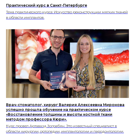
Практический курс в Санкт-Петербурге
Тема практического курса: Искусство реконструкции мягких тканей
в области имплантов.
Врач-стоматолог, хирург Валерия Алексеевна Миронова
успешно прошла обучение на практическом курсе
«Восстановление толщины и высоты костной ткани
методом профессора Кюри».
Курс провел Артавазд Зограбян. Это известный специалист в
области хирургии, ортопедии, имплантологии и пародонтологии.