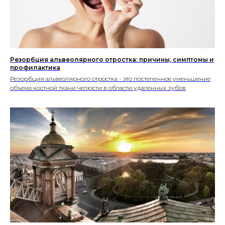
Резорбция альвеолярного отростка: причины, симптомы и
профилактика
Резорбция альвеолярного отростка - это постепенное уменьшение
объема костной ткани челюсти в области удаленных зубов