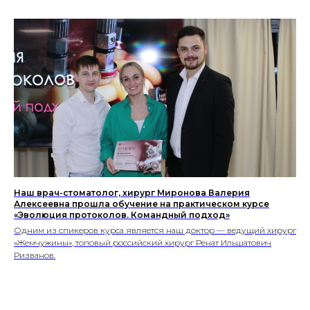
Наш врач-стоматолог, хирург Миронова Валерия
Алексеевна прошла обучение на практическом курсе
«Эволюция протоколов. Командный подход»
Одним из спикеров курса является наш доктор — ведущий хирург
«Жемчужины», топовый российский хирург Ренат Ильшатович
Ризванов.