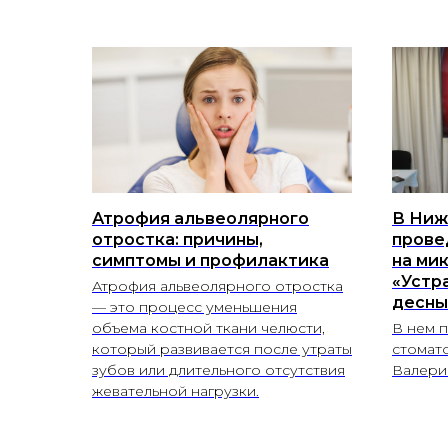
Атрофия альвеолярного
В Ниж
отростка: причины,
прове
симптомы и профилактика
на мик
«Устр
Атрофия альвеолярного отростка
десны
— это процесс уменьшения
объема костной ткани челюсти,
В нем п
который развивается после утраты
стомат
зубов или длительного отсутствия
Валери
жевательной нагрузки.