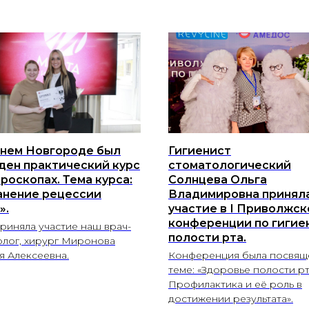
нем Новгороде был
Гигиенист
ден практический курс
стоматологический
роскопах. Тема курса:
Солнцева Ольга
анение рецессии
Владимировна принял
».
участие в І Приволжск
конференции по гигие
риняла участие наш врач-
полости рта.
олог, хирург Миронова
я Алексеевна.
Конференция была посвящ
теме: «Здоровье полости рт
Профилактика и её роль в
достижении результата».