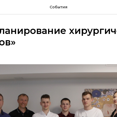
События
Планирование хирургич
ов»